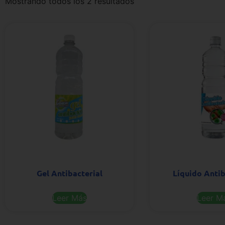
Mostrando todos los 2 resultados
Gel Antibacterial
Líquido Antib
Leer Más
Leer M