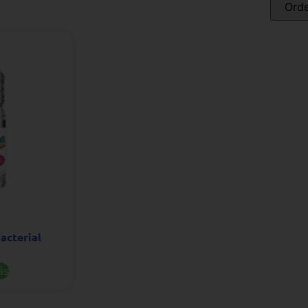
acterial
ás