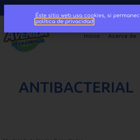
Éste sitio web usa cookies, si permane
política de privacidad
.
Inicio
Acerca de
ANTIBACTERIAL