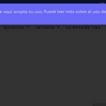
ce aquí acepta su uso. Puede leer más sobre el uso d
Químicos
Jarciería
La Avenida Tips