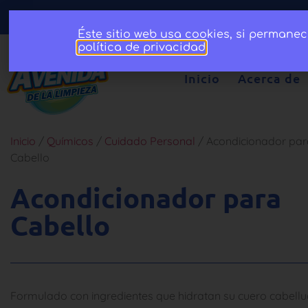
Éste sitio web usa cookies, si permane
política de privacidad
.
Inicio
Acerca de
Inicio
/
Químicos
/
Cuidado Personal
/ Acondicionador par
Cabello
Acondicionador para
Cabello
Formulado con ingredientes que hidratan su cuero cabell