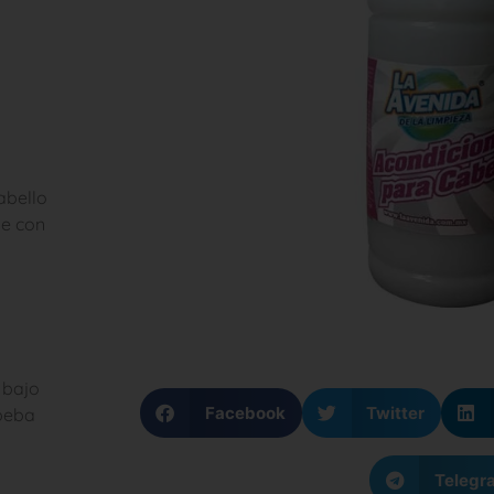
abello
ue con
 bajo
Facebook
Twitter
 beba
Telegr