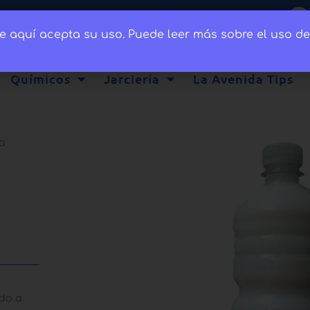
ce aquí acepta su uso. Puede leer más sobre el uso d
Químicos
Jarciería
La Avenida Tips
a
udo a