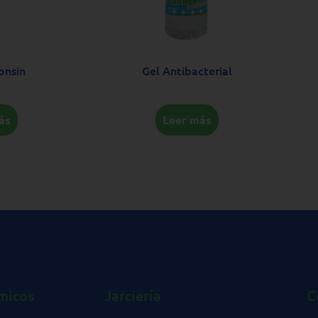
onsin
Gel Antibacterial
ás
Leer más
micos
Jarciería
C