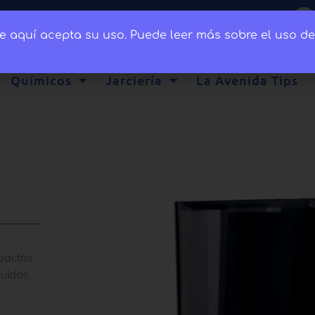
ce aquí acepta su uso. Puede leer más sobre el uso d
Químicos
Jarciería
La Avenida Tips
mpactos
quidos