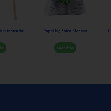
el Industrial
Papel higiénico Kleenex
P
ás
Leer más