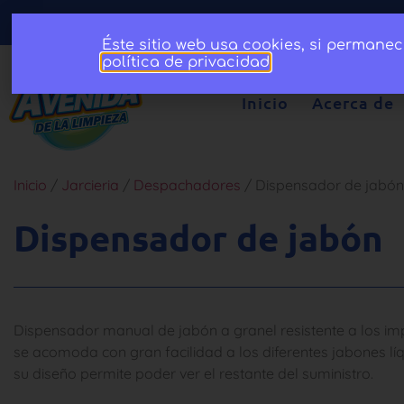
Éste sitio web usa cookies, si permane
política de privacidad
.
Inicio
Acerca de
Inicio
/
Jarcieria
/
Despachadores
/ Dispensador de jabón
Dispensador de jabón
Dispensador manual de jabón a granel resistente a los i
se acomoda con gran facilidad a los diferentes jabones lí
su diseño permite poder ver el restante del suministro.