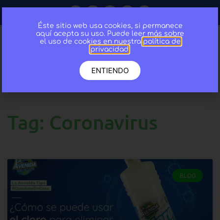
Éste sitio web usa cookies, si permanece
aquí acepta su uso. Puede leer más sobre
el uso de cookies en nuestra
política de
privacidad
.
ENTIENDO
Tag: Coronavirus
BLOG